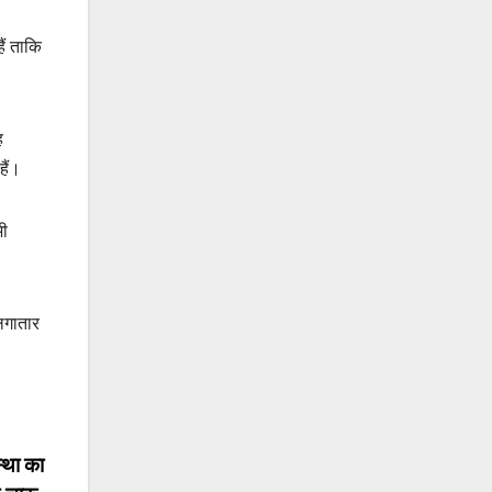
ैं ताकि
ह
हैं।
भी
लगातार
्था का