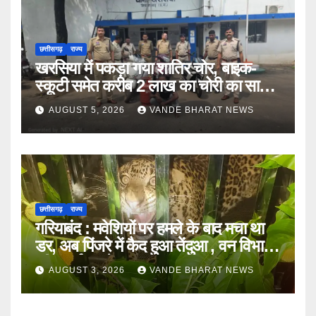
छत्तीसगढ़
राज्य
खरसिया में पकड़ा गया शातिर चोर, बाइक-
स्कूटी समेत करीब 2 लाख का चोरी का सामान
बरामद
AUGUST 5, 2026
VANDE BHARAT NEWS
छत्तीसगढ़
राज्य
गरियाबंद : मवेशियों पर हमले के बाद मचा था
डर, अब पिंजरे में कैद हुआ तेंदुआ , वन विभाग
की सतर्कता से टला खतरा
AUGUST 3, 2026
VANDE BHARAT NEWS