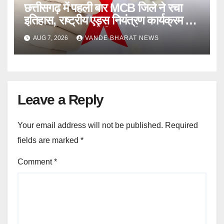
छत्तीसगढ़ में पहली बार MCB जिले ने रचा
इतिहास, राष्ट्रीय एड्स नियंत्रण कार्यक्रम के
95-95-95 लक्ष्य को किया हासिल
AUG 7, 2026
VANDE BHARAT NEWS
Leave a Reply
Your email address will not be published.
Required
fields are marked
*
Comment
*