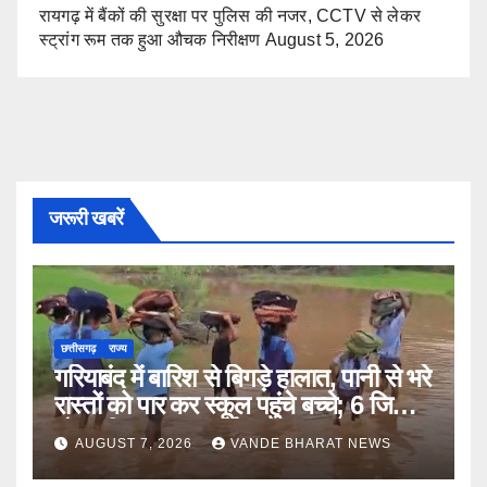
रायगढ़ में बैंकों की सुरक्षा पर पुलिस की नजर, CCTV से लेकर
स्ट्रांग रूम तक हुआ औचक निरीक्षण
August 5, 2026
जरूरी खबरें
छत्तीसगढ़
राज्य
गरियाबंद में बारिश से बिगड़े हालात, पानी से भरे
रास्तों को पार कर स्कूल पहुंचे बच्चे; 6 जिलों में
मौसम विभाग का अलर्ट
AUGUST 7, 2026
VANDE BHARAT NEWS