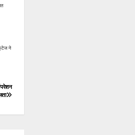
मत
ुटेज ने
ऑपरेशन
फलता