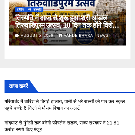
ट्रेंडिंग
धर्म - संस्कृति
तिरुपति में आज से शुरू हुआ श्री आंडाल
तिरुवाडिपुरम उत्सव, 10 दिन तक होंगे विशेष
धार्मिक आयोजन
AUGUST 5, 2026
VANDE BHARAT NEWS
ताजा खबरें
गरियाबंद में बारिश से बिगड़े हालात, पानी से भरे रास्तों को पार कर स्कूल
पहुंचे बच्चे; 6 जिलों में मौसम विभाग का अलर्ट
August 7, 2026
नांदघाट से मुंगेली तक बनेगी फोरलेन सड़क, राज्य सरकार ने 21.81
करोड़ रुपये किए मंजूर
August 7, 2026