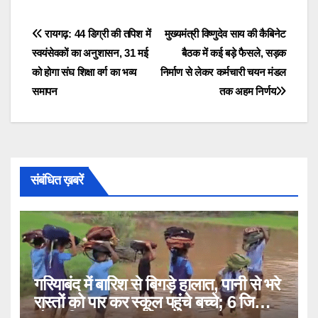
Post
रायगढ़: 44 डिग्री की तपिश में
मुख्यमंत्री विष्णुदेव साय की कैबिनेट
स्वयंसेवकों का अनुशासन, 31 मई
बैठक में कई बड़े फैसले, सड़क
navigation
को होगा संघ शिक्षा वर्ग का भव्य
निर्माण से लेकर कर्मचारी चयन मंडल
समापन
तक अहम निर्णय
संबंधित ख़बरें
गरियाबंद में बारिश से बिगड़े हालात, पानी से भरे
रास्तों को पार कर स्कूल पहुंचे बच्चे; 6 जिलों में