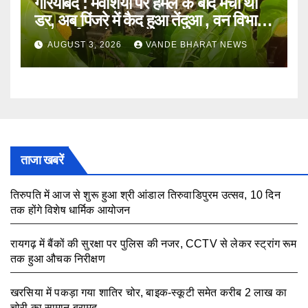
गरियाबंद : मवेशियों पर हमले के बाद मचा था
डर, अब पिंजरे में कैद हुआ तेंदुआ , वन विभाग
की सतर्कता से टला खतरा
AUGUST 3, 2026
VANDE BHARAT NEWS
ताजा खबरें
तिरुपति में आज से शुरू हुआ श्री आंडाल तिरुवाडिपुरम उत्सव, 10 दिन
तक होंगे विशेष धार्मिक आयोजन
August 5, 2026
रायगढ़ में बैंकों की सुरक्षा पर पुलिस की नजर, CCTV से लेकर स्ट्रांग रूम
तक हुआ औचक निरीक्षण
August 5, 2026
खरसिया में पकड़ा गया शातिर चोर, बाइक-स्कूटी समेत करीब 2 लाख का
चोरी का सामान बरामद
August 5, 2026