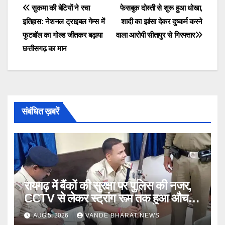
Post
सुकमा की बेटियों ने रचा
फेसबुक दोस्ती से शुरू हुआ धोखा,
इतिहास: नेशनल ट्राइबल गेम्स में
शादी का झांसा देकर दुष्कर्म करने
navigation
फुटबॉल का गोल्ड जीतकर बढ़ाया
वाला आरोपी सीतापुर से गिरफ्तार
छत्तीसगढ़ का मान
संबंधित ख़बरें
रायगढ़ में बैंकों की सुरक्षा पर पुलिस की नजर,
CCTV से लेकर स्ट्रांग रूम तक हुआ औचक
निरीक्षण
AUG 5, 2026
VANDE BHARAT NEWS