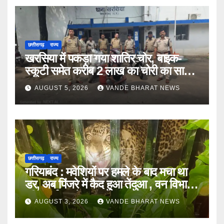
छत्तीसगढ़
राज्य
खरसिया में पकड़ा गया शातिर चोर, बाइक-
स्कूटी समेत करीब 2 लाख का चोरी का सामान
बरामद
AUGUST 5, 2026
VANDE BHARAT NEWS
छत्तीसगढ़
राज्य
गरियाबंद : मवेशियों पर हमले के बाद मचा था
डर, अब पिंजरे में कैद हुआ तेंदुआ , वन विभाग
की सतर्कता से टला खतरा
AUGUST 3, 2026
VANDE BHARAT NEWS