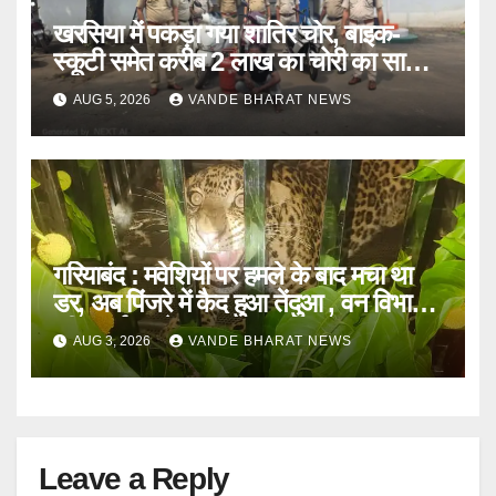
खरसिया में पकड़ा गया शातिर चोर, बाइक-
स्कूटी समेत करीब 2 लाख का चोरी का सामान
बरामद
AUG 5, 2026
VANDE BHARAT NEWS
गरियाबंद : मवेशियों पर हमले के बाद मचा था
डर, अब पिंजरे में कैद हुआ तेंदुआ , वन विभाग
की सतर्कता से टला खतरा
AUG 3, 2026
VANDE BHARAT NEWS
Leave a Reply