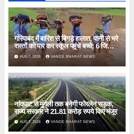
गरियाबंद में बारिश से बिगड़े हालात, पानी से भरे
रास्तों को पार कर स्कूल पहुंचे बच्चे; 6 जिलों में
मौसम विभाग का अलर्ट
AUG 7, 2026
VANDE BHARAT NEWS
नांदघाट से मुंगेली तक बनेगी फोरलेन सड़क,
राज्य सरकार ने 21.81 करोड़ रुपये किए मंजूर
AUG 7, 2026
VANDE BHARAT NEWS