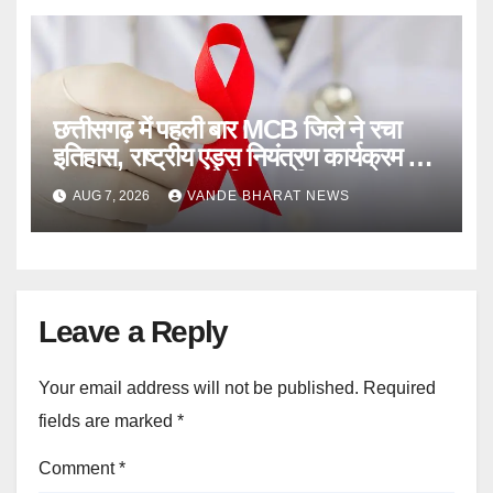
छत्तीसगढ़ में पहली बार MCB जिले ने रचा
इतिहास, राष्ट्रीय एड्स नियंत्रण कार्यक्रम के
95-95-95 लक्ष्य को किया हासिल
AUG 7, 2026
VANDE BHARAT NEWS
Leave a Reply
Your email address will not be published.
Required
fields are marked
*
Comment
*