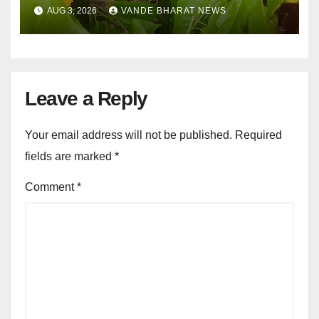
की सतर्कता से टला खतरा
AUG 3, 2026
VANDE BHARAT NEWS
Leave a Reply
Your email address will not be published.
Required
fields are marked
*
Comment
*