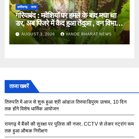
छत्तीसगढ़
राज्य
गरियाबंद : मवेशियों पर हमले के बाद मचा था
डर, अब पिंजरे में कैद हुआ तेंदुआ , वन विभाग
की सतर्कता से टला खतरा
AUGUST 3, 2026
VANDE BHARAT NEWS
ताजा खबरें
तिरुपति में आज से शुरू हुआ श्री आंडाल तिरुवाडिपुरम उत्सव, 10 दिन
तक होंगे विशेष धार्मिक आयोजन
August 5, 2026
रायगढ़ में बैंकों की सुरक्षा पर पुलिस की नजर, CCTV से लेकर स्ट्रांग रूम
तक हुआ औचक निरीक्षण
August 5, 2026