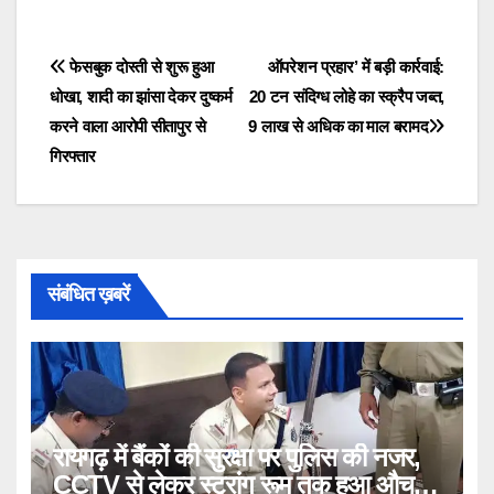
Post
फेसबुक दोस्ती से शुरू हुआ
ऑपरेशन प्रहार’ में बड़ी कार्रवाई:
धोखा, शादी का झांसा देकर दुष्कर्म
20 टन संदिग्ध लोहे का स्क्रैप जब्त,
navigation
करने वाला आरोपी सीतापुर से
9 लाख से अधिक का माल बरामद
गिरफ्तार
संबंधित ख़बरें
रायगढ़ में बैंकों की सुरक्षा पर पुलिस की नजर,
CCTV से लेकर स्ट्रांग रूम तक हुआ औचक