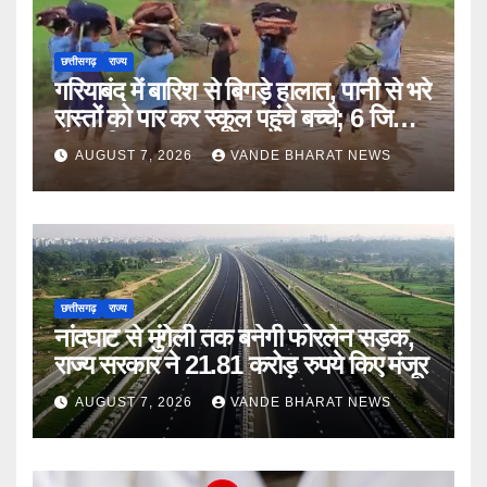
छत्तीसगढ़
राज्य
गरियाबंद में बारिश से बिगड़े हालात, पानी से भरे
रास्तों को पार कर स्कूल पहुंचे बच्चे; 6 जिलों में
मौसम विभाग का अलर्ट
AUGUST 7, 2026
VANDE BHARAT NEWS
छत्तीसगढ़
राज्य
नांदघाट से मुंगेली तक बनेगी फोरलेन सड़क,
राज्य सरकार ने 21.81 करोड़ रुपये किए मंजूर
AUGUST 7, 2026
VANDE BHARAT NEWS