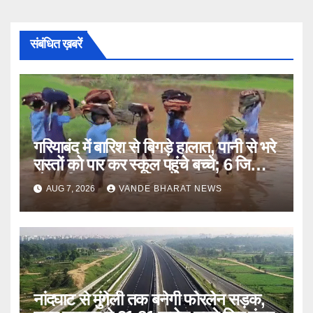
संबंधित ख़बरें
गरियाबंद में बारिश से बिगड़े हालात, पानी से भरे
रास्तों को पार कर स्कूल पहुंचे बच्चे; 6 जिलों में
मौसम विभाग का अलर्ट
AUG 7, 2026
VANDE BHARAT NEWS
नांदघाट से मुंगेली तक बनेगी फोरलेन सड़क,