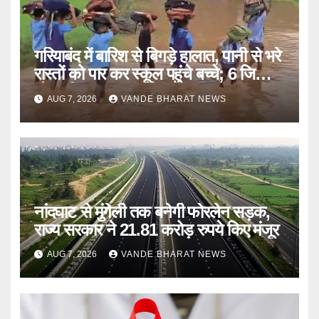
गरियाबंद में बारिश से बिगड़े हालात, पानी से भरे
रास्तों को पार कर स्कूल पहुंचे बच्चे; 6 जिलों में
मौसम विभाग का अलर्ट
AUG 7, 2026
VANDE BHARAT NEWS
नांदघाट से मुंगेली तक बनेगी फोरलेन सड़क,
राज्य सरकार ने 21.81 करोड़ रुपये किए मंजूर
AUG 7, 2026
VANDE BHARAT NEWS