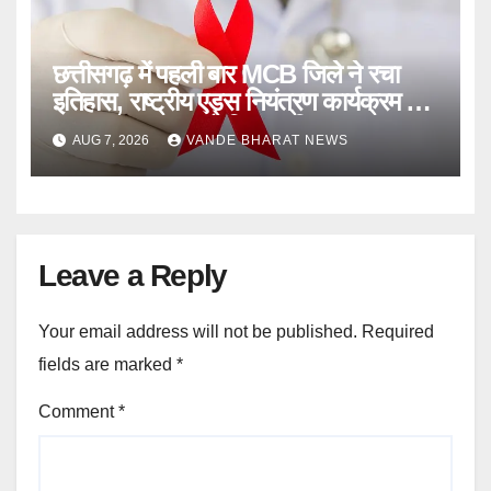
छत्तीसगढ़ में पहली बार MCB जिले ने रचा
इतिहास, राष्ट्रीय एड्स नियंत्रण कार्यक्रम के
95-95-95 लक्ष्य को किया हासिल
AUG 7, 2026
VANDE BHARAT NEWS
Leave a Reply
Your email address will not be published.
Required
fields are marked
*
Comment
*